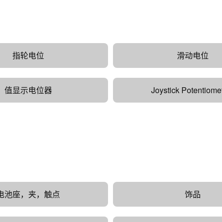
指轮电位
滑动电位
值显示电位器
Joystick Potentiome
电池座，夹，触点
饰品