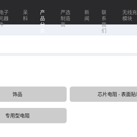
电子
呆
产
严选
新
联
无线
元器
料
品
制造
闻
系
模块
件
分
商
我
类
们
饰品
芯片电阻 - 表面贴
专用型电阻