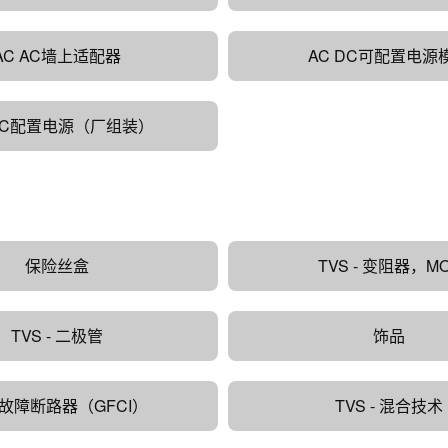
AC AC墙上适配器
AC DC可配置电源
 DC配置电源（厂组装）
保险丝盒
TVS - 变阻器，M
TVS - 二极管
饰品
故障断路器（GFCI）
TVS - 混合技术