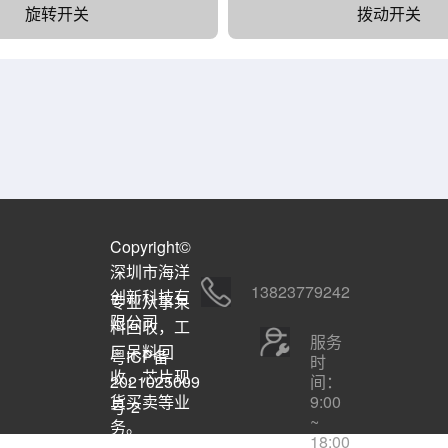
旋转开关
拨动开关
Copyright©
深圳市海洋
13823779242
创新科技有
专业从事呆
限公司
料回收，工
服务
厂呆料回
粤ICP备
时
收，芯片现
间：
2021025009
9:00
货买卖等业
号-2
~
务。
18:00