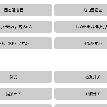
固态继电器
继电器插座
号继电器，高达2 A
I / O继电器模块机
高频（RF）继电器
干簧继电器
饰品
磁簧开关
键锁开关
轻触开关