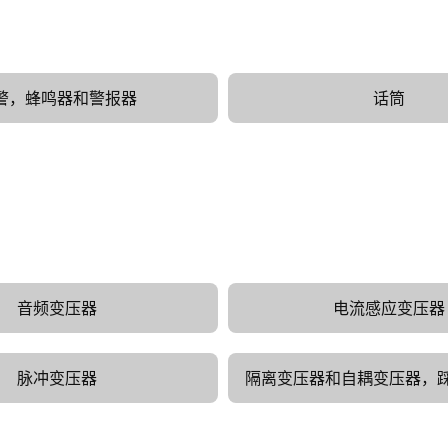
警，蜂鸣器和警报器
话筒
音频变压器
电流感应变压器
脉冲变压器
隔离变压器和自耦变压器，